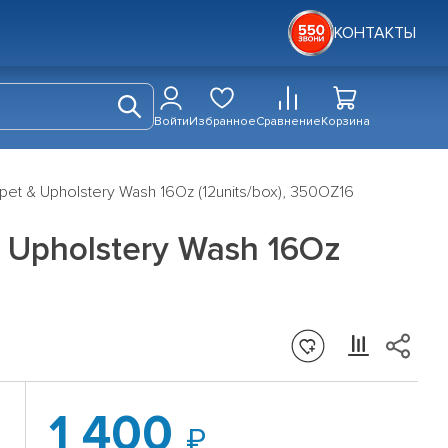
КОНТАКТЫ
Войти
Избранное
Сравнение
Корзина
t & Upholstery Wash 16Oz (12units/box), 350OZ16
 Upholstery Wash 16Oz
1 400