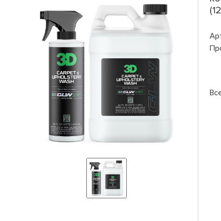
(1
Ар
Пр
Вс