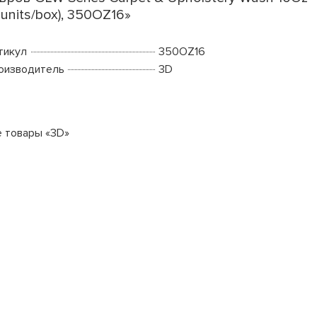
2units/box), 350OZ16»
тикул
350OZ16
оизводитель
3D
е товары «3D»