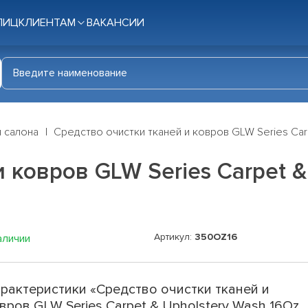
ЛИЦ
КЛИЕНТАМ
ВАКАНСИИ
я салона
Средство очистки тканей и ковров GLW Series Carpe
 ковров GLW Series Carpet &
Артикул:
350OZ16
аличии
рактеристики «Средство очистки тканей и
вров GLW Series Carpet & Upholstery Wash 16Oz