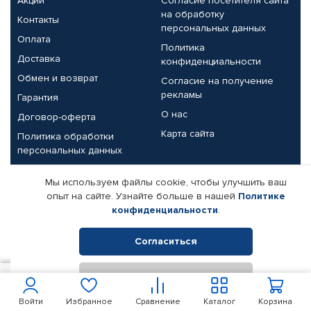
Акции
Согласие посетителя сайта
на обработку
Контакты
персональных данных
Оплата
Политика
Доставка
конфиденциальности
Обмен и возврат
Согласие на получение
рекламы
Гарантия
О нас
Договор-оферта
Карта сайта
Политика обработки
персональных данных
Партнерам
Мы используем файлы cookie, чтобы улучшить ваш
опыт на сайте. Узнайте больше в нашей
Политике
Корпоративным клиентам
Реквизиты компании
конфиденциальности
.
Поставщикам
Согласиться
Отклонить
© КАМАЗ ЦЕНТР ДОНЕЦК, 2015-2026. Все права защищены.
300
В корзину
Интернет-магазин автомобильных товаров Автопрофи.
Войти
Избранное
Сравнение
Каталог
Корзина