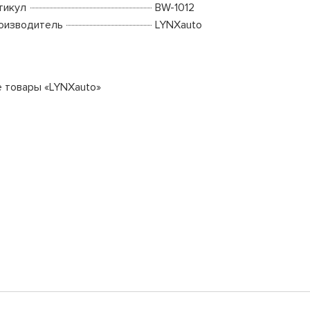
тикул
BW-1012
оизводитель
LYNXauto
е товары «LYNXauto»