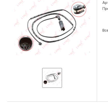
Ар
Пр
Вс