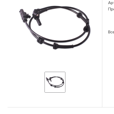
Ар
Пр
Вс