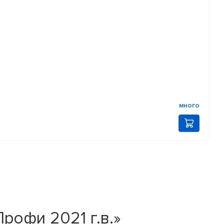
много
рофи 2021 г.в.»