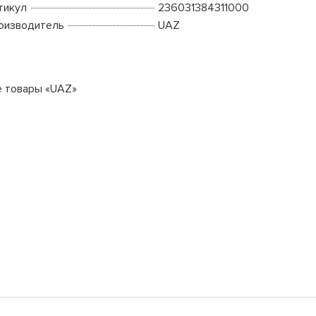
тикул
236031384311000
оизводитель
UAZ
е товары «UAZ»