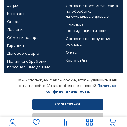
Акции
Согласие посетителя сайта
на обработку
Контакты
персональных данных
Оплата
Политика
Доставка
конфиденциальности
Обмен и возврат
Согласие на получение
рекламы
Гарантия
О нас
Договор-оферта
Карта сайта
Политика обработки
персональных данных
Партнерам
Мы используем файлы cookie, чтобы улучшить ваш
опыт на сайте. Узнайте больше в нашей
Политике
Корпоративным клиентам
Реквизиты компании
конфиденциальности
.
Поставщикам
Согласиться
Отклонить
© КАМАЗ ЦЕНТР ДОНЕЦК, 2015-2026. Все права защищены.
Интернет-магазин автомобильных товаров Автопрофи.