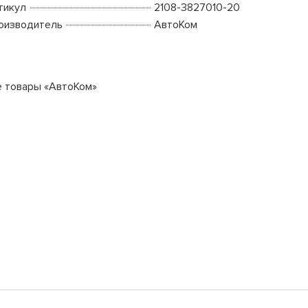
тикул
2108-3827010-20
оизводитель
АвтоКом
е товары «АвтоКом»