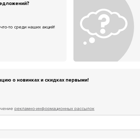
редложений?
что-то среди наших акций!
цию о новинках и скидках первыми!
учение
рекламно-информационных рассылок