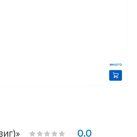
много
виг)»
0.0