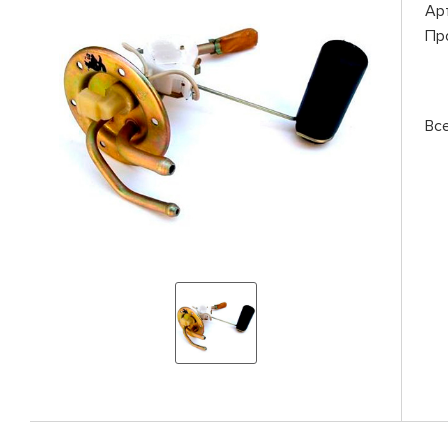
Ар
Пр
Вс