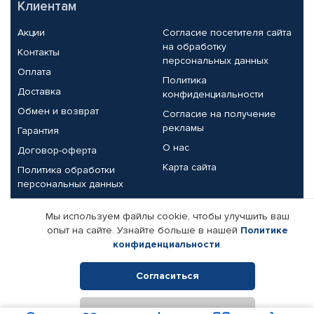
Клиентам
Акции
Согласие посетителя сайта
на обработку
Контакты
персональных данных
Оплата
Политика
Доставка
конфиденциальности
Обмен и возврат
Согласие на получение
рекламы
Гарантия
О нас
Договор-оферта
Карта сайта
Политика обработки
персональных данных
Партнерам
Мы используем файлы cookie, чтобы улучшить ваш
опыт на сайте. Узнайте больше в нашей
Политике
Корпоративным клиентам
Реквизиты компании
конфиденциальности
.
Поставщикам
Согласиться
Отклонить
© КАМАЗ ЦЕНТР ДОНЕЦК, 2015-2026. Все права защищены.