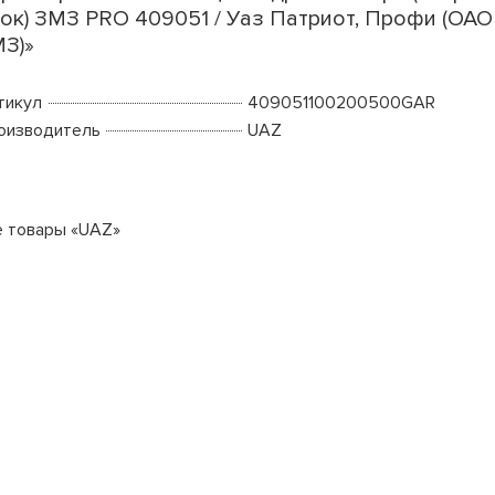
ок) ЗМЗ PRO 409051 / Уаз Патриот, Профи (ОАО
З)»
тикул
409051100200500GAR
оизводитель
UAZ
е товары «UAZ»