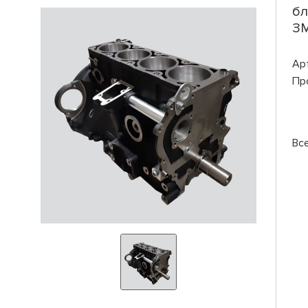
бл
ЗМ
Ар
Пр
Вс