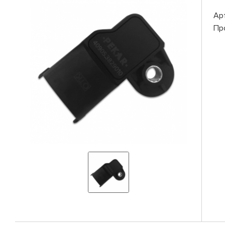
Ар
Пр