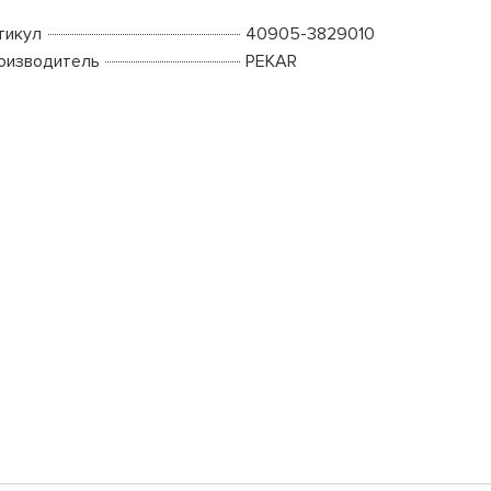
тикул
40905-3829010
оизводитель
PEKAR