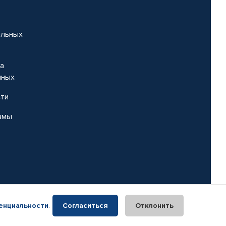
альных
на
нных
сти
амы
енциальности
.
Согласиться
Отклонить