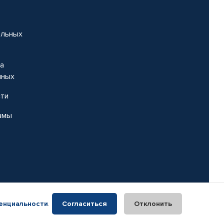
альных
на
нных
сти
амы
енциальности
.
Согласиться
Отклонить