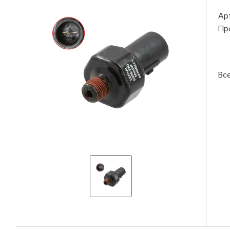
Ар
Пр
Вс