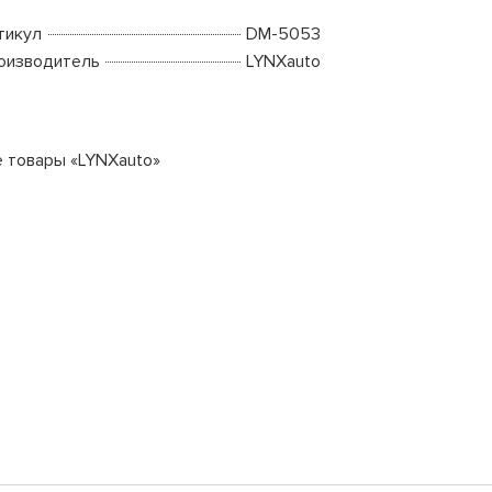
тикул
DM-5053
оизводитель
LYNXauto
е товары «LYNXauto»