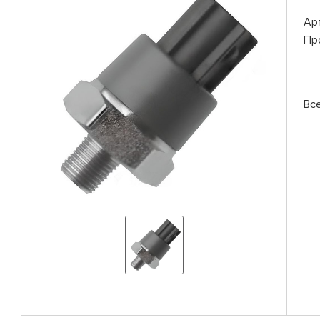
Ар
Пр
Вс