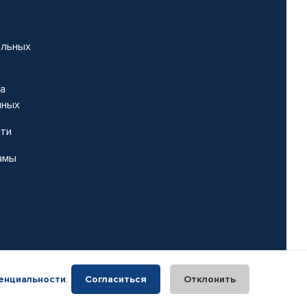
альных
на
нных
сти
амы
енциальности
.
Согласиться
Отклонить