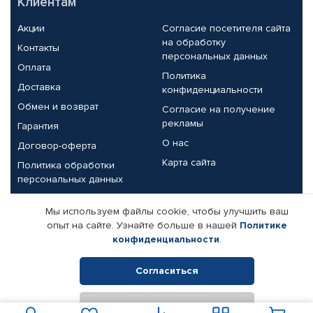
Клиентам
Акции
Согласие посетителя сайта
на обработку
Контакты
персональных данных
Оплата
Политика
Доставка
конфиденциальности
Обмен и возврат
Согласие на получение
рекламы
Гарантия
О нас
Договор-оферта
Карта сайта
Политика обработки
персональных данных
Партнерам
Мы используем файлы cookie, чтобы улучшить ваш
опыт на сайте. Узнайте больше в нашей
Политике
Корпоративным клиентам
Реквизиты компании
конфиденциальности
.
Поставщикам
Согласиться
Отклонить
© КАМАЗ ЦЕНТР ДОНЕЦК, 2015-2026. Все права защищены.