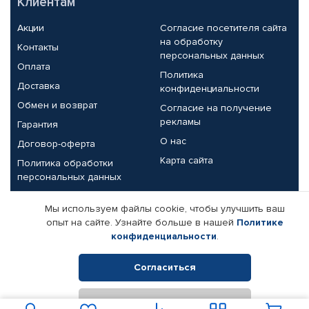
Клиентам
Акции
Согласие посетителя сайта
на обработку
Контакты
персональных данных
Оплата
Политика
Доставка
конфиденциальности
Обмен и возврат
Согласие на получение
рекламы
Гарантия
О нас
Договор-оферта
Карта сайта
Политика обработки
персональных данных
Партнерам
Мы используем файлы cookie, чтобы улучшить ваш
опыт на сайте. Узнайте больше в нашей
Политике
Корпоративным клиентам
Реквизиты компании
конфиденциальности
.
Поставщикам
Согласиться
Отклонить
© КАМАЗ ЦЕНТР ДОНЕЦК, 2015-2026. Все права защищены.