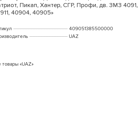
триот, Пикап, Хантер, СГР, Профи, дв. ЗМЗ 4091,
911, 40904, 40905»
тикул
409051385500000
оизводитель
UAZ
е товары «UAZ»