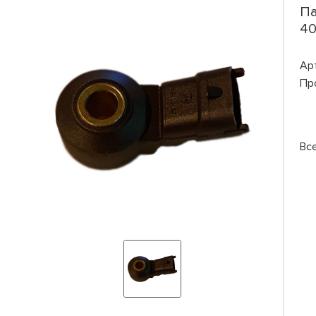
Па
40
Ар
Пр
Вс