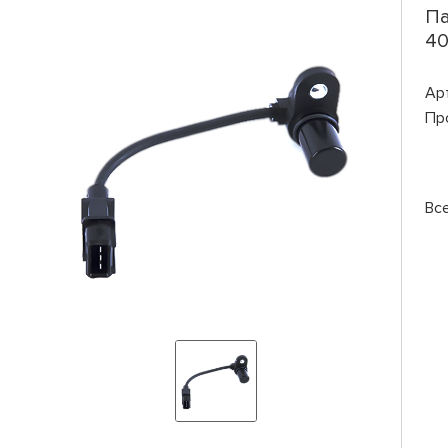
Па
40
Ар
Пр
Вс