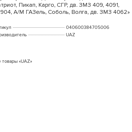
триот, Пикап, Карго, СГР, дв. ЗМЗ 409, 4091,
904, А/М ГАЗель, Соболь, Волга, дв. ЗМЗ 4062»
тикул
040600384705006
оизводитель
UAZ
е товары «UAZ»