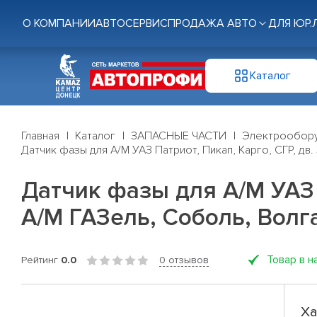
О КОМПАНИИ
АВТОСЕРВИС
ПРОДАЖА АВТО
ДЛЯ ЮР.
Каталог
Главная
Каталог
ЗАПАСНЫЕ ЧАСТИ
Электрообор
Датчик фазы для А/М УАЗ Патриот, Пикап, Карго, СГР, дв.
Датчик фазы для А/М УАЗ П
А/М ГАЗель, Соболь, Волг
Товар в н
Рейтинг
0.0
0 отзывов
Ха