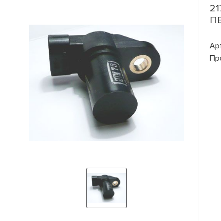
21
ПЕ
Ар
Пр