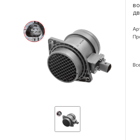
во
дв
Ар
Пр
Вс