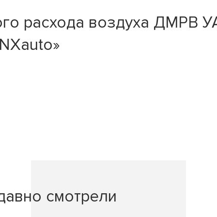
го расхода воздуха ДМРВ УА
YNXauto»
давно смотрели