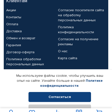
Клиентам
Акции
Согласие посетителя сайта
на обработку
Контакты
персональных данных
Оплата
Политика
Доставка
конфиденциальности
Обмен и возврат
Согласие на получение
рекламы
Гарантия
О нас
Договор-оферта
Карта сайта
Политика обработки
персональных данных
Партнерам
Мы используем файлы cookie, чтобы улучшить ваш
опыт на сайте. Узнайте больше в нашей
Политике
Корпоративным клиентам
Реквизиты компании
конфиденциальности
.
Поставщикам
Согласиться
Отклонить
© КАМАЗ ЦЕНТР ДОНЕЦК, 2015-2026. Все права защищены.