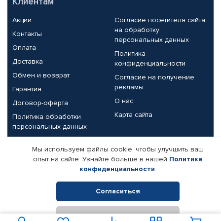
Клиентам
Акции
Согласие посетителя сайта
на обработку
Контакты
персональных данных
Оплата
Политика
Доставка
конфиденциальности
Обмен и возврат
Согласие на получение
рекламы
Гарантия
О нас
Договор-оферта
Карта сайта
Политика обработки
персональных данных
Партнерам
Мы используем файлы cookie, чтобы улучшить ваш
опыт на сайте. Узнайте больше в нашей
Политике
Корпоративным клиентам
Реквизиты компании
конфиденциальности
.
Поставщикам
Согласиться
Отклонить
© КАМАЗ ЦЕНТР ДОНЕЦК, 2015-2026. Все права защищены.