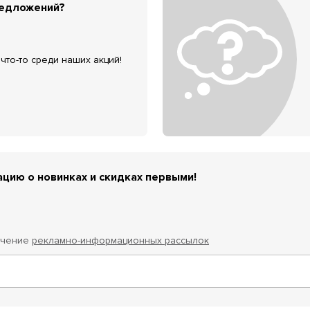
редложений?
что-то среди наших акций!
цию о новинках и скидках первыми!
учение
рекламно-информационных рассылок