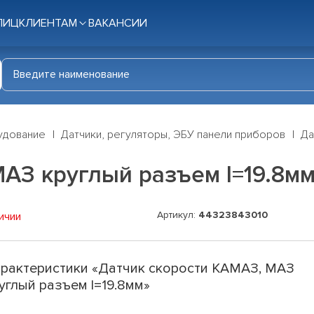
ЛИЦ
КЛИЕНТАМ
ВАКАНСИИ
удование
Датчики, регуляторы, ЭБУ панели приборов
Да
АЗ круглый разъем l=19.8м
Артикул:
44323843010
ичии
рактеристики «Датчик скорости КАМАЗ, МАЗ
углый разъем l=19.8мм»