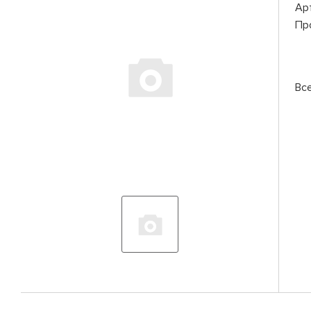
Ар
Пр
Вс