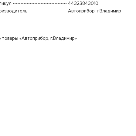
тикул
44323843010
оизводитель
Автоприбор, г.Владимир
е товары «Автоприбор, г.Владимир»