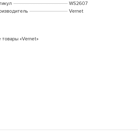
тикул
WS2607
оизводитель
Vernet
е товары «Vernet»