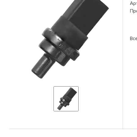
Ар
Пр
Вс