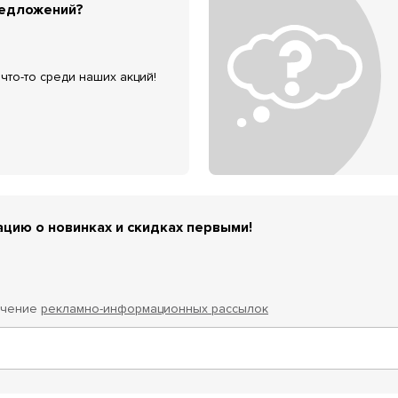
редложений?
что-то среди наших акций!
цию о новинках и скидках первыми!
учение
рекламно-информационных рассылок