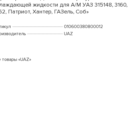
лаждающей жидкости для А/М УАЗ 315148, 3160,
62, Патриот, Хантер, ГАЗель, Соб»
тикул
010600380800012
оизводитель
UAZ
е товары «UAZ»