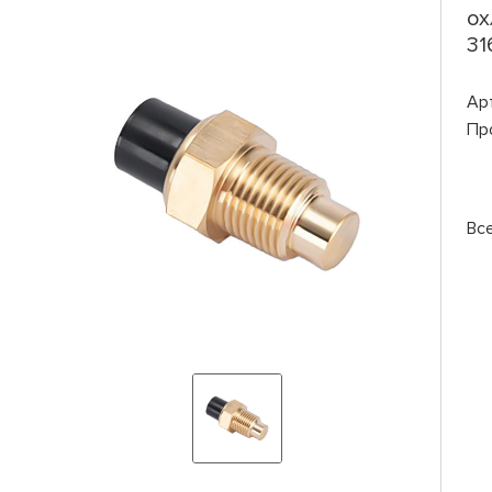
ох
31
Ар
Пр
Вс