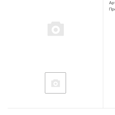
Ар
Пр