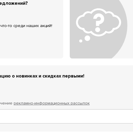
редложений?
что-то среди наших акций!
цию о новинках и скидках первыми!
учение
рекламно-информационных рассылок