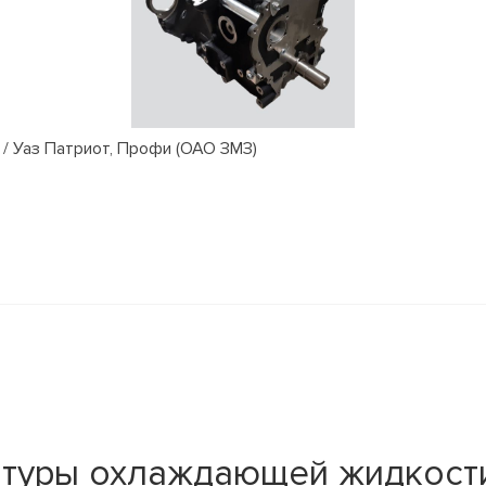
/ Уаз Патриот, Профи (ОАО ЗМЗ)
атуры охлаждающей жидкос