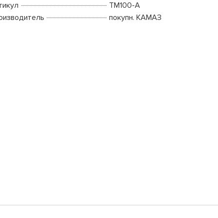
тикул
ТМ100-А
оизводитель
покупн. КАМАЗ