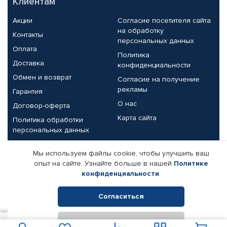
Клиентам
Акции
Согласие посетителя сайта
на обработку
Контакты
персональных данных
Оплата
Политика
Доставка
конфиденциальности
Обмен и возврат
Согласие на получение
рекламы
Гарантия
О нас
Договор-оферта
Карта сайта
Политика обработки
персональных данных
Партнерам
Мы используем файлы cookie, чтобы улучшить ваш
опыт на сайте. Узнайте больше в нашей
Политике
Корпоративным клиентам
Реквизиты компании
конфиденциальности
.
Поставщикам
Согласиться
Отклонить
© КАМАЗ ЦЕНТР ДОНЕЦК, 2015-2026. Все права защищены.