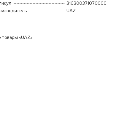
тикул
316300371070000
оизводитель
UAZ
е товары «UAZ»