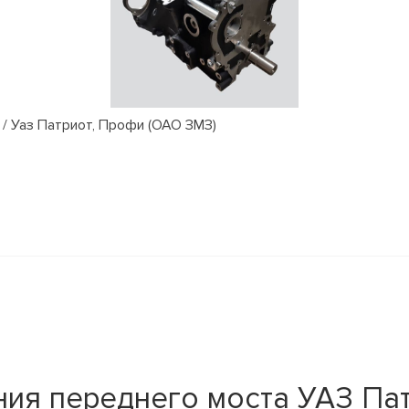
/ Уаз Патриот, Профи (ОАО ЗМЗ)
ия переднего моста УАЗ Па