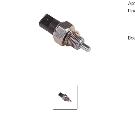
Ар
Пр
Вс