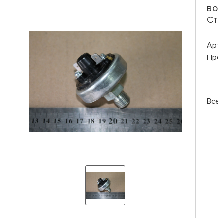
во
Ст
Ар
Пр
Вс