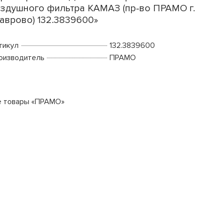
здушного фильтра КАМАЗ (пр-во ПРАМО г.
аврово) 132.3839600»
тикул
132.3839600
оизводитель
ПРАМО
е товары «ПРАМО»