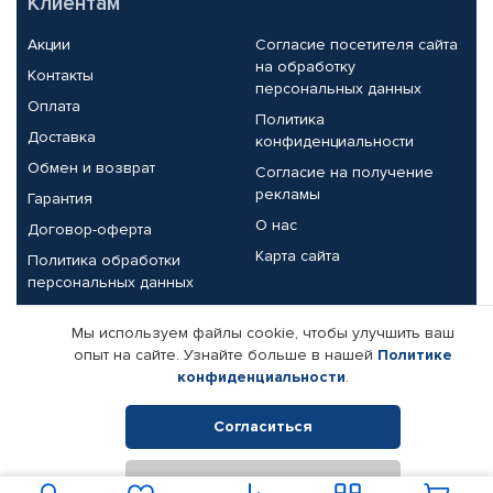
Клиентам
Акции
Согласие посетителя сайта
на обработку
Контакты
персональных данных
Оплата
Политика
Доставка
конфиденциальности
Обмен и возврат
Согласие на получение
рекламы
Гарантия
О нас
Договор-оферта
Карта сайта
Политика обработки
персональных данных
Партнерам
Мы используем файлы cookie, чтобы улучшить ваш
опыт на сайте. Узнайте больше в нашей
Политике
Корпоративным клиентам
Реквизиты компании
конфиденциальности
.
Поставщикам
Согласиться
Отклонить
© КАМАЗ ЦЕНТР ДОНЕЦК, 2015-2026. Все права защищены.