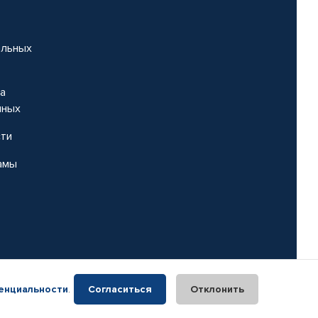
альных
на
нных
сти
амы
енциальности
.
Согласиться
Отклонить