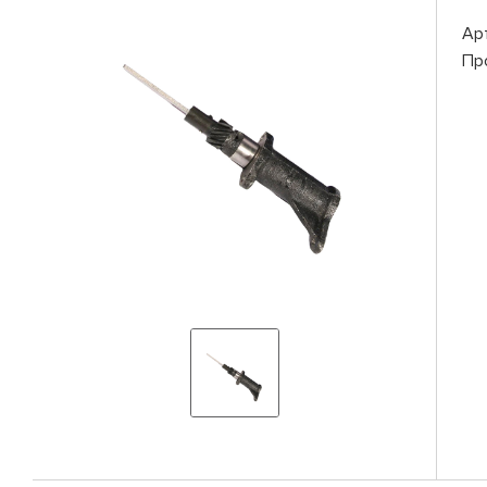
Ар
Пр