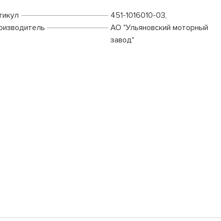
тикул
451-1016010-03,
оизводитель
АО "Ульяновский моторный
завод"