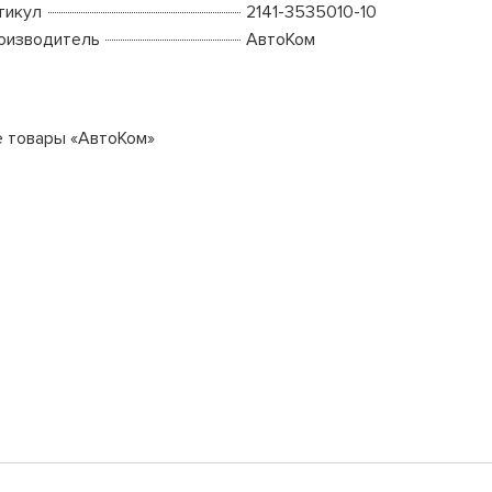
тикул
2141-3535010-10
оизводитель
АвтоКом
е товары «АвтоКом»