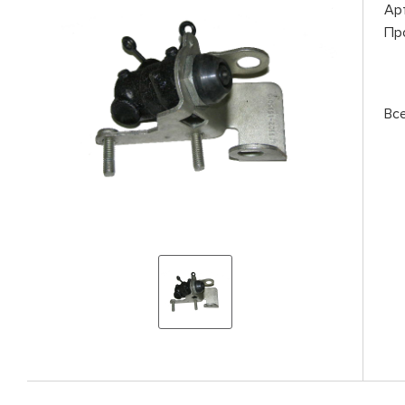
Ар
Пр
Вс