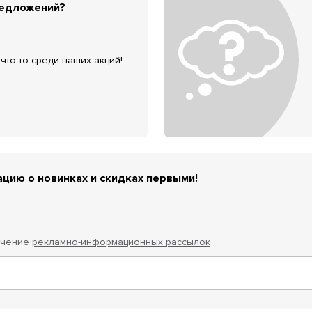
редложений?
что-то среди наших акций!
цию о новинках и скидках первыми!
учение
рекламно-информационных рассылок