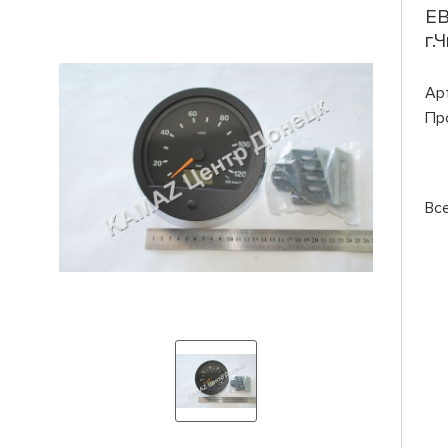
ЕВ
г.
Ар
Пр
Вс