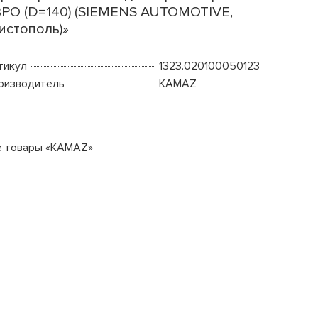
РО (D=140) (SIEMENS AUTOMOTIVE,
Чистополь)»
тикул
1323.020100050123
оизводитель
KAMAZ
е товары «KAMAZ»