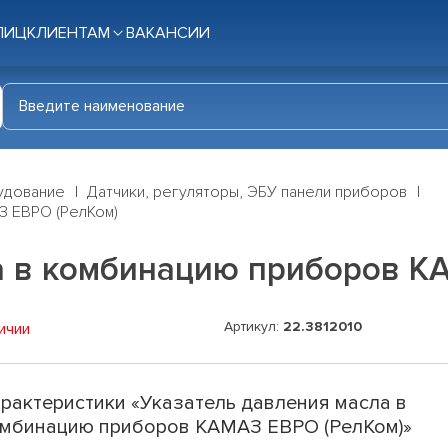
ЛИЦ
КЛИЕНТАМ
ВАКАНСИИ
удование
Датчики, регуляторы, ЭБУ панели приборов
З ЕВРО (РелКом)
а в комбинацию приборов К
Артикул:
22.3812010
ичии
рактеристики «Указатель давления масла в
мбинацию приборов КАМАЗ ЕВРО (РелКом)»