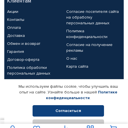
Клиентам
Акции
Согласие посетителя сайта
на обработку
Контакты
персональных данных
Оплата
Политика
Доставка
конфиденциальности
Обмен и возврат
Согласие на получение
рекламы
Гарантия
О нас
Договор-оферта
Карта сайта
Политика обработки
персональных данных
Партнерам
Мы используем файлы cookie, чтобы улучшить ваш
опыт на сайте. Узнайте больше в нашей
Политике
Корпоративным клиентам
Реквизиты компании
конфиденциальности
.
Поставщикам
Согласиться
Отклонить
© КАМАЗ ЦЕНТР ДОНЕЦК, 2015-2026. Все права защищены.