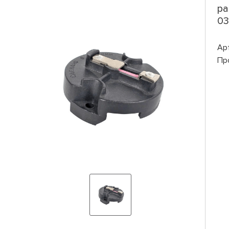
ра
03
Ар
Пр