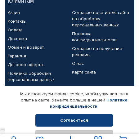
Клиентам
Акции
Согласие посетителя сайта
на обработку
Контакты
персональных данных
Оплата
Политика
Доставка
конфиденциальности
Обмен и возврат
Согласие на получение
рекламы
Гарантия
О нас
Договор-оферта
Карта сайта
Политика обработки
персональных данных
Партнерам
Мы используем файлы cookie, чтобы улучшить ваш
опыт на сайте. Узнайте больше в нашей
Политике
Корпоративным клиентам
Реквизиты компании
конфиденциальности
.
Поставщикам
Согласиться
Отклонить
© КАМАЗ ЦЕНТР ДОНЕЦК, 2015-2026. Все права защищены.