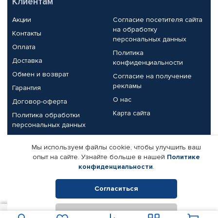
Клиентам
Акции
Согласие посетителя сайта
на обработку
Контакты
персональных данных
Оплата
Политика
Доставка
конфиденциальности
Обмен и возврат
Согласие на получение
рекламы
Гарантия
О нас
Договор-оферта
Карта сайта
Политика обработки
персональных данных
Партнерам
Мы используем файлы cookie, чтобы улучшить ваш
опыт на сайте. Узнайте больше в нашей
Политике
Корпоративным клиентам
Реквизиты компании
конфиденциальности
.
Поставщикам
Согласиться
Отклонить
© КАМАЗ ЦЕНТР ДОНЕЦК, 2015-2026. Все права защищены.