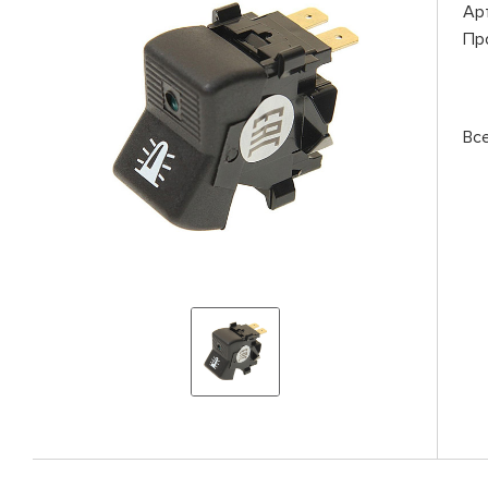
Ар
Пр
Вс