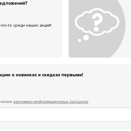
редложений?
что-то среди наших акций!
цию о новинках и скидках первыми!
учение
рекламно-информационных рассылок