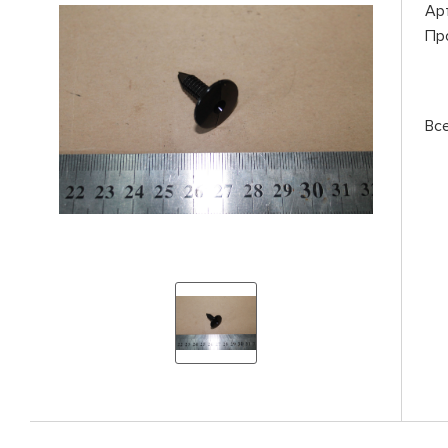
Ар
Пр
Вс