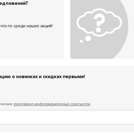
редложений?
что-то среди наших акций!
цию о новинках и скидках первыми!
учение
рекламно-информационных рассылок