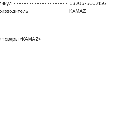
тикул
53205-5602156
оизводитель
KAMAZ
е товары «KAMAZ»