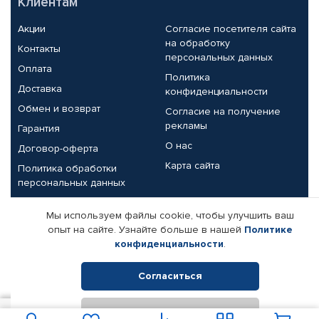
Клиентам
Акции
Согласие посетителя сайта
на обработку
Контакты
персональных данных
Оплата
Политика
Доставка
конфиденциальности
Обмен и возврат
Согласие на получение
рекламы
Гарантия
О нас
Договор-оферта
Карта сайта
Политика обработки
персональных данных
Партнерам
Мы используем файлы cookie, чтобы улучшить ваш
опыт на сайте. Узнайте больше в нашей
Политике
Корпоративным клиентам
Реквизиты компании
конфиденциальности
.
Поставщикам
Согласиться
Отклонить
© КАМАЗ ЦЕНТР ДОНЕЦК, 2015-2026. Все права защищены.