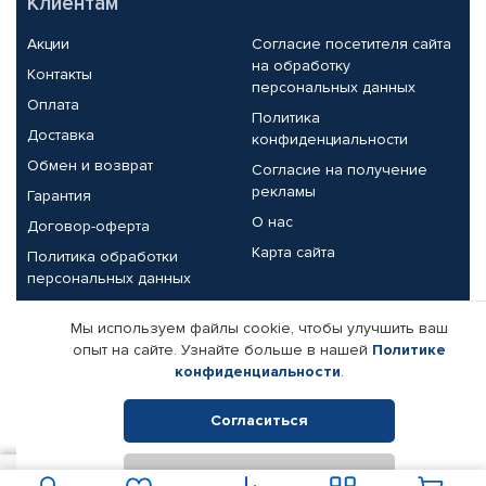
Клиентам
Акции
Согласие посетителя сайта
на обработку
Контакты
персональных данных
Оплата
Политика
Доставка
конфиденциальности
Обмен и возврат
Согласие на получение
рекламы
Гарантия
О нас
Договор-оферта
Карта сайта
Политика обработки
персональных данных
Партнерам
Мы используем файлы cookie, чтобы улучшить ваш
опыт на сайте. Узнайте больше в нашей
Политике
Корпоративным клиентам
Реквизиты компании
конфиденциальности
.
Поставщикам
Согласиться
Отклонить
© КАМАЗ ЦЕНТР ДОНЕЦК, 2015-2026. Все права защищены.