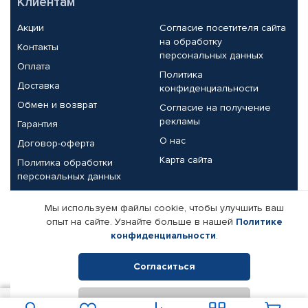
Клиентам
Акции
Согласие посетителя сайта
на обработку
Контакты
персональных данных
Оплата
Политика
Доставка
конфиденциальности
Обмен и возврат
Согласие на получение
рекламы
Гарантия
О нас
Договор-оферта
Карта сайта
Политика обработки
персональных данных
Партнерам
Мы используем файлы cookie, чтобы улучшить ваш
опыт на сайте. Узнайте больше в нашей
Политике
Корпоративным клиентам
Реквизиты компании
конфиденциальности
.
Поставщикам
Согласиться
Отклонить
© КАМАЗ ЦЕНТР ДОНЕЦК, 2015-2026. Все права защищены.