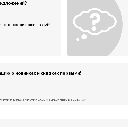
редложений?
что-то среди наших акций!
цию о новинках и скидках первыми!
учение
рекламно-информационных рассылок