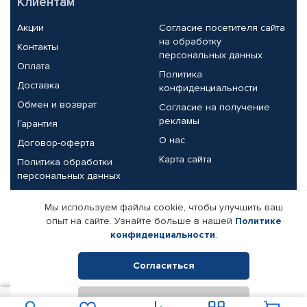
Клиентам
Акции
Согласие посетителя сайта
на обработку
Контакты
персональных данных
Оплата
Политика
Доставка
конфиденциальности
Обмен и возврат
Согласие на получение
рекламы
Гарантия
О нас
Договор-оферта
Карта сайта
Политика обработки
персональных данных
Партнерам
Мы используем файлы cookie, чтобы улучшить ваш
опыт на сайте. Узнайте больше в нашей
Политике
Корпоративным клиентам
Реквизиты компании
конфиденциальности
.
Поставщикам
Согласиться
Отклонить
© КАМАЗ ЦЕНТР ДОНЕЦК, 2015-2026. Все права защищены.