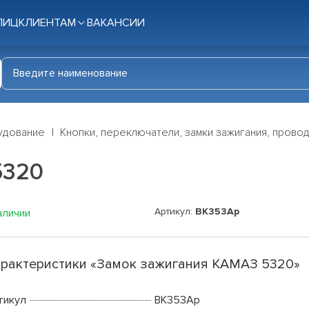
ЛИЦ
КЛИЕНТАМ
ВАКАНСИИ
удование
Кнопки, переключатели, замки зажигания, прово
5320
Артикул:
ВК353Ар
аличии
рактеристики «Замок зажигания КАМАЗ 5320»
тикул
ВК353Ар