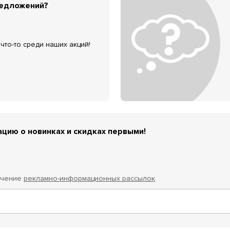
редложений?
что-то среди наших акций!
цию о новинках и скидках первыми!
учение
рекламно-информационных рассылок