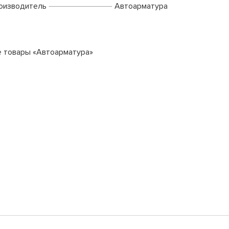
оизводитель
Автоарматура
е товары «Автоарматура»