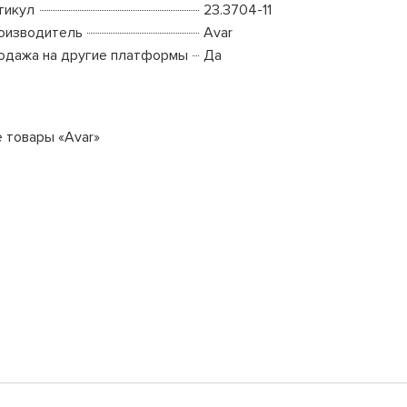
тикул
23.3704-11
оизводитель
Avar
одажа на другие платформы
Да
е товары «Avar»