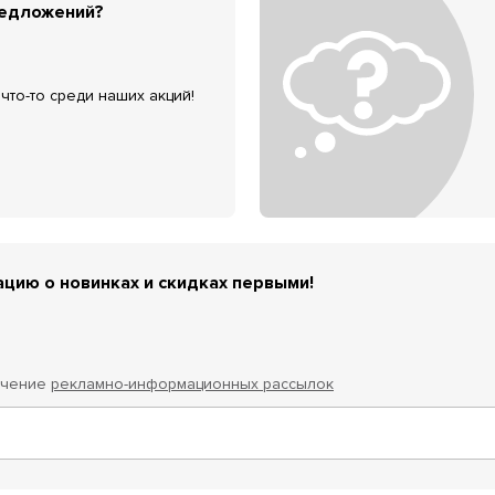
редложений?
что-то среди наших акций!
цию о новинках и скидках первыми!
учение
рекламно-информационных рассылок