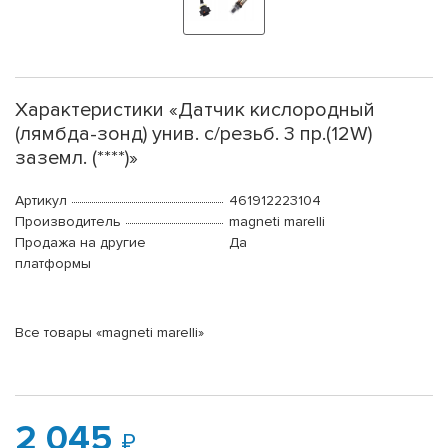
Характеристики «Датчик кислородный
(лямбда-зонд) унив. с/резьб. 3 пр.(12W)
заземл. (****)»
Артикул
461912223104
Производитель
magneti marelli
Продажа на другие
Да
платформы
Все товары «magneti marelli»
2 045