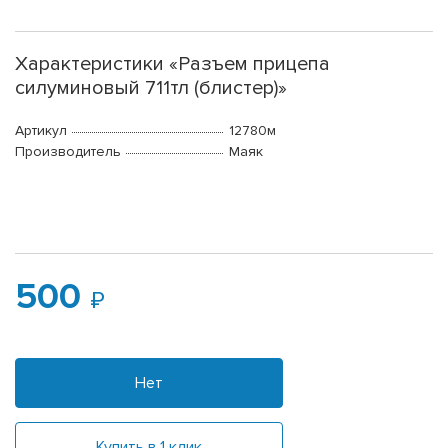
Характеристики «Разъем прицепа
силуминовый 711тл (блистер)»
Артикул
12780м
Производитель
Маяк
500
Нет
Купить в 1 клик