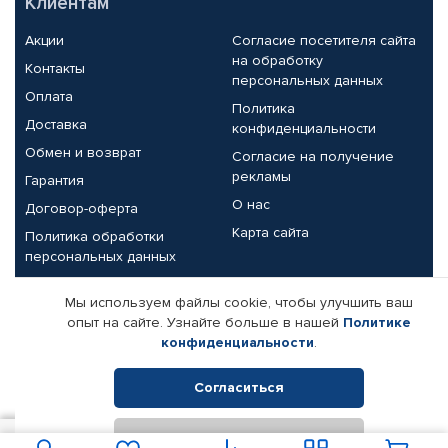
Клиентам
Акции
Согласие посетителя сайта
на обработку
Контакты
персональных данных
Оплата
Политика
Доставка
конфиденциальности
Обмен и возврат
Согласие на получение
рекламы
Гарантия
О нас
Договор-оферта
Карта сайта
Политика обработки
персональных данных
Партнерам
Мы используем файлы cookie, чтобы улучшить ваш
опыт на сайте. Узнайте больше в нашей
Политике
Корпоративным клиентам
Реквизиты компании
конфиденциальности
.
Поставщикам
Согласиться
Отклонить
© КАМАЗ ЦЕНТР ДОНЕЦК, 2015-2026. Все права защищены.