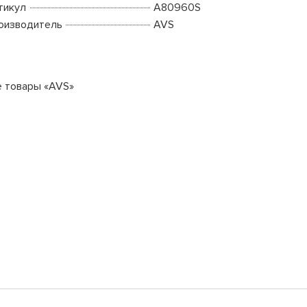
тикул
A80960S
оизводитель
AVS
е товары «AVS»