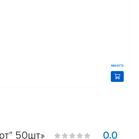
много
рт" 50шт»
0.0