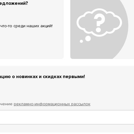
редложений?
что-то среди наших акций!
цию о новинках и скидках первыми!
учение
рекламно-информационных рассылок