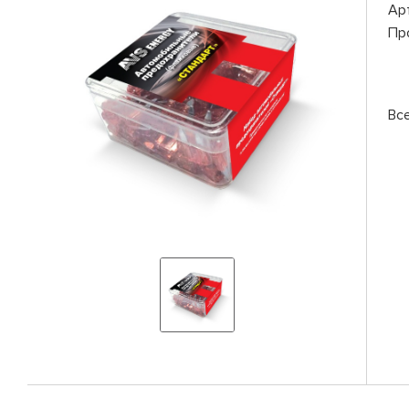
Ар
Пр
Вс