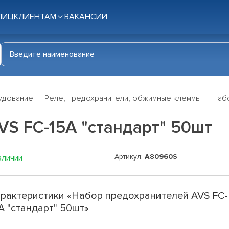
ЛИЦ
КЛИЕНТАМ
ВАКАНСИИ
удование
Реле, предохранители, обжимные клеммы
Набо
S FC-15A "стандарт" 50шт
Артикул:
A80960S
аличии
рактеристики «Набор предохранителей AVS FC-
A "стандарт" 50шт»