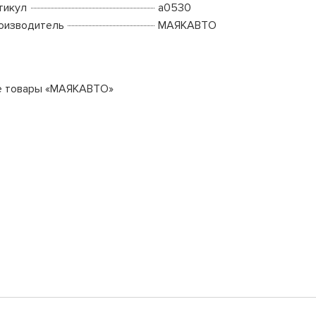
тикул
а0530
оизводитель
МАЯКАВТО
е товары «МАЯКАВТО»