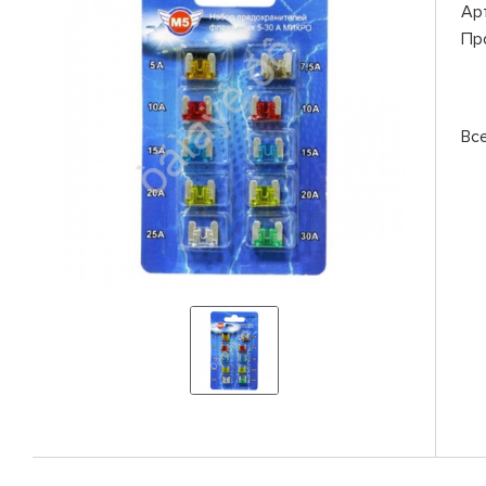
Ар
Пр
Вс