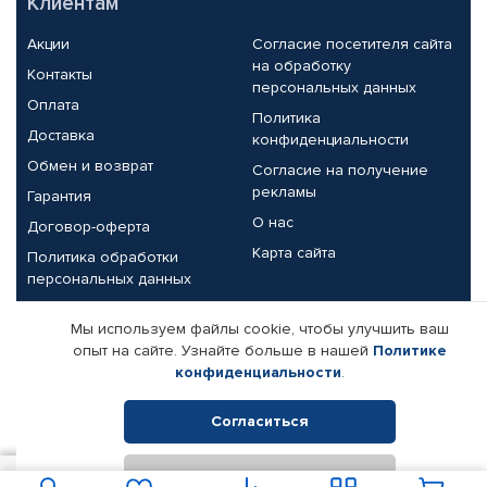
Клиентам
Акции
Согласие посетителя сайта
на обработку
Контакты
персональных данных
Оплата
Политика
Доставка
конфиденциальности
Обмен и возврат
Согласие на получение
рекламы
Гарантия
О нас
Договор-оферта
Карта сайта
Политика обработки
персональных данных
Партнерам
Мы используем файлы cookie, чтобы улучшить ваш
опыт на сайте. Узнайте больше в нашей
Политике
Корпоративным клиентам
Реквизиты компании
конфиденциальности
.
Поставщикам
Согласиться
Отклонить
© КАМАЗ ЦЕНТР ДОНЕЦК, 2015-2026. Все права защищены.